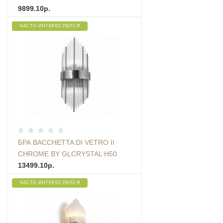
9899.10р.
ЧАСТО ИНТЕРЕСУЮТСЯ
БРА BACCHETTA DI VETRO II
CHROME BY GLCRYSTAL H50
ZIGZAG
13499.10р.
ЧАСТО ИНТЕРЕСУЮТСЯ