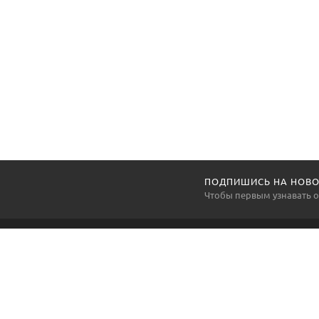
ПОДПИШИСЬ НА НОВО
Чтобы первым узнавать о
LUMARKT
Адрес: Москва, Каширское шоссе 19к1, магазин 
Часы работы: Без выходных, с 10 до 19.