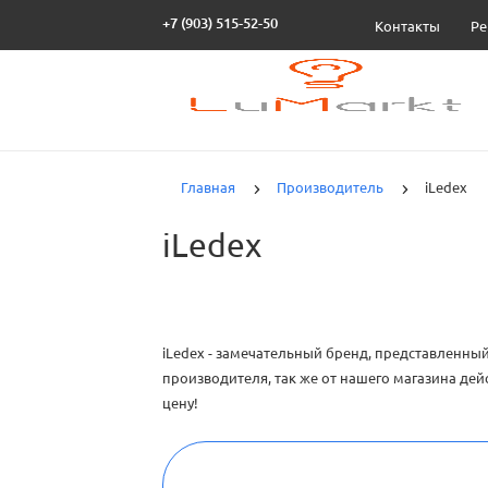
+7 (903) 515-52-50
Контакты
Ре
Главная
Производитель
iLedex
iLedex
iLedex - замечательный бренд, представленны
производителя, так же от нашего магазина дей
цену!