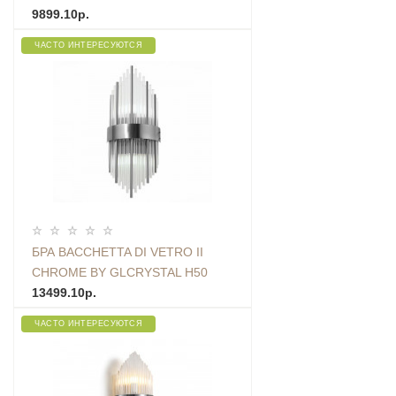
9899.10р.
ЧАСТО ИНТЕРЕСУЮТСЯ
БРА BACCHETTA DI VETRO II
CHROME BY GLCRYSTAL H50
ZIGZAG
13499.10р.
ЧАСТО ИНТЕРЕСУЮТСЯ