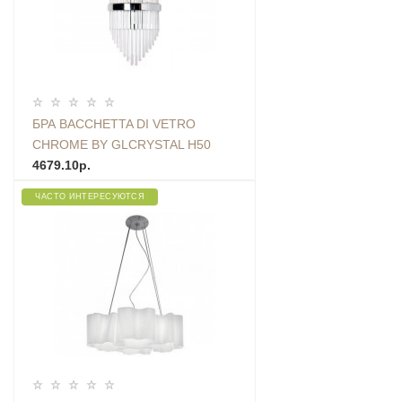
БРА BACCHETTA DI VETRO
CHROME BY GLCRYSTAL H50
ZIGZAG
4679.10р.
ЧАСТО ИНТЕРЕСУЮТСЯ