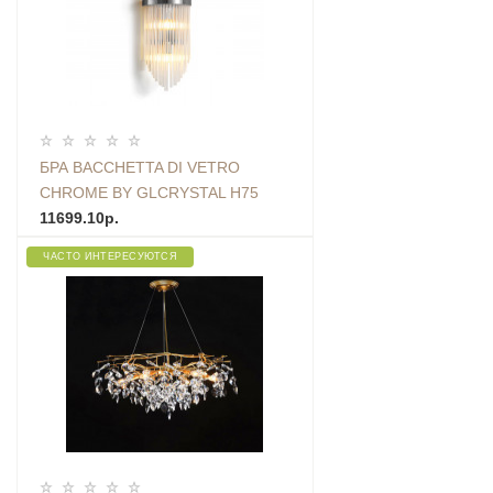
БРА BACCHETTA DI VETRO
CHROME BY GLCRYSTAL H75
ZIGZAG
11699.10р.
ЧАСТО ИНТЕРЕСУЮТСЯ